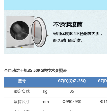
全自动烘干机35-50KG的技术参照表：
型号
GZ(D)(Q)Z -35Q
GZ(D)(
额定负载
kg
35
滚筒尺寸
mm
Φ990×930
Φ110