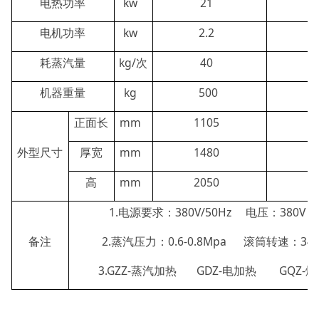
电热功率
kw
21
电机功率
kw
2.2
耗蒸汽量
kg/次
40
机器重量
kg
500
正面长
mm
1105
1
外型尺寸
厚宽
mm
1480
1
高
mm
2050
2
1.电源要求：380V/50Hz 电压：380V 
备注
2.蒸汽压力：0.6-0.8Mpa 滚筒转速：34r
3.GZZ-蒸汽加热 GDZ-电加热 GQZ-